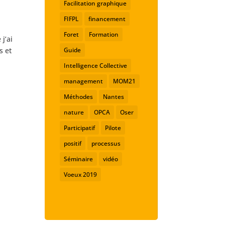
Facilitation graphique
FIFPL
financement
Foret
Formation
j’ai
Guide
s et
Intelligence Collective
management
MOM21
Méthodes
Nantes
nature
OPCA
Oser
Participatif
Pilote
positif
processus
Séminaire
vidéo
Voeux 2019