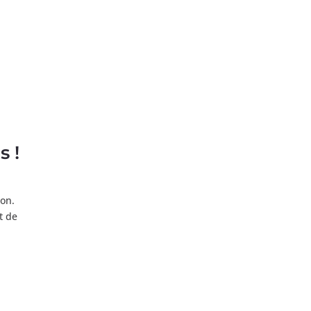
s !
ion.
t de