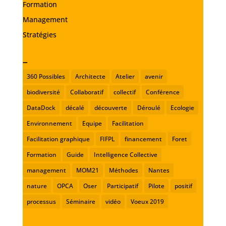
Formation
Management
Stratégies
_
360 Possibles
Architecte
Atelier
avenir
biodiversité
Collaboratif
collectif
Conférence
DataDock
décalé
découverte
Déroulé
Ecologie
Environnement
Equipe
Facilitation
Facilitation graphique
FIFPL
financement
Foret
Formation
Guide
Intelligence Collective
management
MOM21
Méthodes
Nantes
nature
OPCA
Oser
Participatif
Pilote
positif
processus
Séminaire
vidéo
Voeux 2019