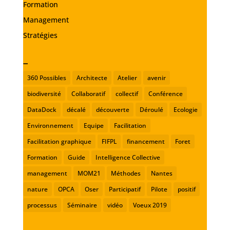
Formation
Management
Stratégies
_
360 Possibles
Architecte
Atelier
avenir
biodiversité
Collaboratif
collectif
Conférence
DataDock
décalé
découverte
Déroulé
Ecologie
Environnement
Equipe
Facilitation
Facilitation graphique
FIFPL
financement
Foret
Formation
Guide
Intelligence Collective
management
MOM21
Méthodes
Nantes
nature
OPCA
Oser
Participatif
Pilote
positif
processus
Séminaire
vidéo
Voeux 2019