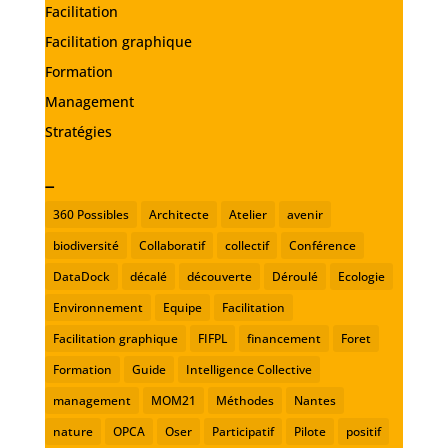
Facilitation
Facilitation graphique
Formation
Management
Stratégies
_
360 Possibles
Architecte
Atelier
avenir
biodiversité
Collaboratif
collectif
Conférence
DataDock
décalé
découverte
Déroulé
Ecologie
Environnement
Equipe
Facilitation
Facilitation graphique
FIFPL
financement
Foret
Formation
Guide
Intelligence Collective
management
MOM21
Méthodes
Nantes
nature
OPCA
Oser
Participatif
Pilote
positif