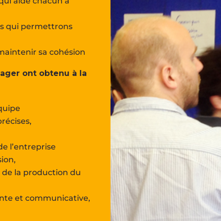
 qui aide chacun à
les qui permettrons
maintenir sa cohésion
ager ont obtenu à la
équipe
récises,
de l’entreprise
ion,
 de la production du
lante et communicative,