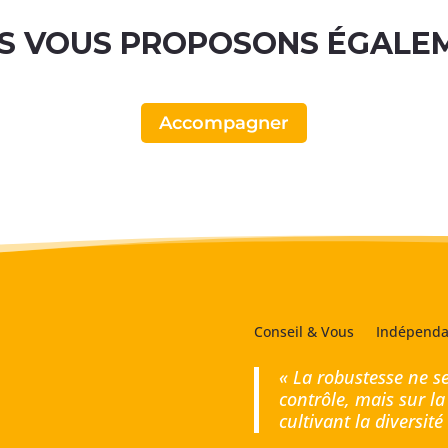
S VOUS PROPOSONS ÉGALE
Accompagner
Conseil & Vous
Indépenda
« La robustesse ne se
contrôle, mais sur la
cultivant la diversit