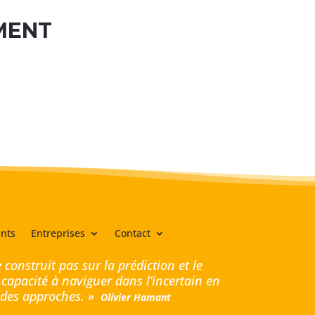
MENT
nts
Entreprises
Contact
 construit pas sur la prédiction et le
 capacité à naviguer dans l’incertain en
é des approches. »
Olivier Hamant